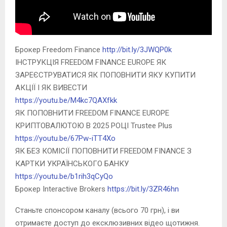
Брокер Freedom Finance
http://bit.ly/3JWQP0k
ІНСТРУКЦІЯ FREEDOM FINANCE EUROPE ЯК
ЗАРЕЄСТРУВАТИСЯ ЯК ПОПОВНИТИ ЯКУ КУПИТИ
АКЦІЇ І ЯК ВИВЕСТИ
https://youtu.be/M4kc7QAXfkk
ЯК ПОПОВНИТИ FREEDOM FINANCE EUROPE
КРИПТОВАЛЮТОЮ В 2025 РОЦІ Trustee Plus
https://youtu.be/67Pw-iTT4Xo
ЯК БЕЗ КОМІСІЇ ПОПОВНИТИ FREEDOM FINANCE З
КАРТКИ УКРАЇНСЬКОГО БАНКУ
https://youtu.be/b1rih3qCyQo
Брокер Interactive Brokers
https://bit.ly/3ZR46hn
Станьте спонсором каналу (всього 70 грн), і ви
отримаєте доступ до ексклюзивних відео щотижня.