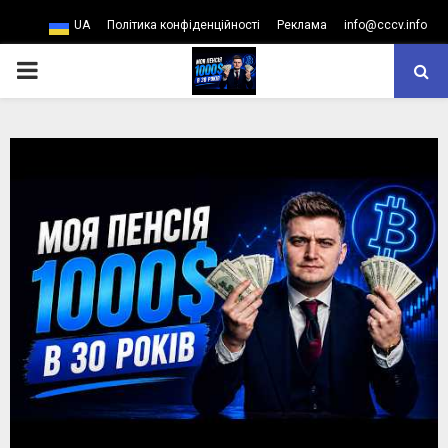
UA
Політика конфіденційності
Реклама
info@cccv.info
PRIMARY
MENU