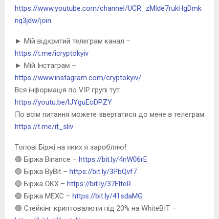
https://www.youtube.com/channel/UCR_zMlde7rukHgDmk
nq3jdw/join
► Мій відкритий телеграм канал –
https://t.me/icryptokyiv
► Мій Інстаграм –
https://www.instagram.com/cryptokyiv/
Вся інформація по VIP групі тут
https://youtu.be/lJYguEoDPZY
По всім питання можете звертатися до мене в телеграм
https://t.me/it_sliv
Топові Біржі на яких я заробляю!
🟢 Біржа Binance –
https://bit.ly/4nW06rE
🟢 Біржа ByBit –
https://bit.ly/3PbQvf7
🟢 Біржа OKX –
https://bit.ly/37ElteR
🟢 Біржа MEXC –
https://bit.ly/41sdaMG
🟢 Стейкінг криптовалюти під 20% на WhiteBIT –